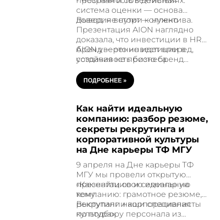
прозрачность в действиях.
- Честная и объективная
система оценки — основа
доверия внутри коллектива.
Вывод: не стоит — нужно
Презентация AION наглядно
доказала, что инвестиции в HR-
бренд — это инвестиции в
AION уверенно идет вперед,
устойчивость бизнеса.
создавая не просто бренд
Особенно в стране, где
работодателя, а сообщество
перемены идут быстрее, чем
профессионалов, которое хочет
ПОДРОБНЕЕ
»
где-либо. HR-бренд — это не
оставаться, расти и развивать
про внешний имидж, это про
компанию вместе.
Как найти идеальную
внутреннюю уверенность
людей, с которыми вы строите
компанию: разбор резюме,
бизнес.
секреты рекрутинга и
корпоративной культуры
на Дне карьеры ТФ МГУ
9 апреля на Дне карьеры ТФ
МГУ мы провели открытую
презентацию и семинар на
«Как найти свою идеальную
тему:
компанию: грамотное резюме,
рекрутинг и корпоративная
Выступали наши специалисты
культура».
по подбору персонала из