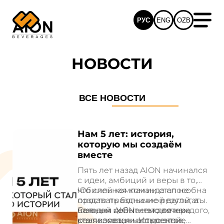
РУС
ENG
OZB
НОВОСТИ
ВСЕ НОВОСТИ
Нам 5 лет: история,
которую мы создаём
вместе
Пять лет назад AION начинался
с идеи, амбиций и веры в то,
что сильная команда способна
Юбилей компании стал не
создавать большие результаты.
просто праздничной датой, а
Сегодня AION — это сотни
важным событием для каждого,
Главной ценностью вечера
реализованных проектов,
кто является частью этой
стали эмоции. Искренние