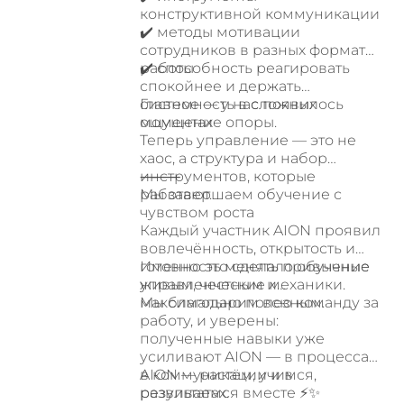
конструктивной коммуникации
✔️ методы мотивации
сотрудников в разных форматах
работы
✔️ способность реагировать
спокойнее и держать
системность в сложных
Главное — у нас появилось
моментах
ощущение опоры.
Теперь управление — это не
хаос, а структура и набор
инструментов, которые
⸻
работают.
Мы завершаем обучение с
чувством роста
Каждый участник AION проявил
вовлечённость, открытость и
готовность менять привычные
Именно это сделало обучение
управленческие механики.
живым, честным и
максимально полезным.
Мы благодарим всю команду за
работу, и уверены:
полученные навыки уже
усиливают AION — в процессах,
в коммуникации и в
AION — растём, учимся,
результатах.
развиваемся вместе ⚡️✨