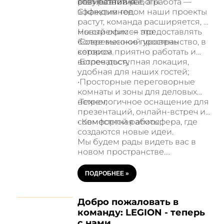
совместной работы.
результативнее, а работа —
этап развития.
эффективнее.
С каждым годом наши проекты
растут, команда расширяется, и
мы стремимся предоставлять
Новый офис — это:
более высокий уровень
•Современное пространство, в
сервиса.
котором приятно работать и
встречаться;
•Более доступная локация,
удобная для наших гостей;
•Просторные переговорные
комнаты и зоны для деловых
встреч;
•Технологичное оснащение для
презентаций, онлайн-встреч и
совместной работы;
• Комфортная атмосфера, где
создаются новые идеи.
Мы будем рады видеть вас в
новом пространстве.
Приходите обсудить проекты,
встретиться с нашей командой
ПОДРОБНЕЕ
»
или просто загляните в гости —
двери нового офиса открыты
Добро пожаловать в
для вас.
команду: LEGION - теперь
с нами