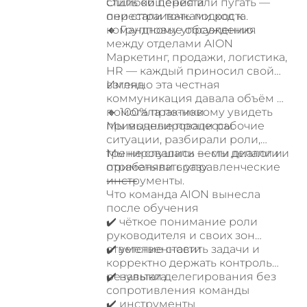
стиль общения и
Ошибки перестали пугать —
перестраивать подход к
они стали точками роста.
командному управлению.
🔸 Групповые обсуждения
между отделами AION
Маркетинг, продажи, логистика,
HR — каждый приносил свой
взгляд.
Именно эта честная
коммуникация давала объём и
помогала по-новому увидеть
🔸 100% практики
привычные процессы.
Мы моделировали рабочие
ситуации, разбирали роли,
тренировались вести диалоги и
Мы не слушали — мы делали и
отрабатывать управленческие
применяли сразу.
инструменты.
⸻
Что команда AION вынесла
после обучения
✔️ чёткое понимание роли
руководителя и своих зон
ответственности
✔️ умение ставить задачи и
корректно держать контроль
результата
✔️ навыки делегирования без
сопротивления команды
✔️ инструменты